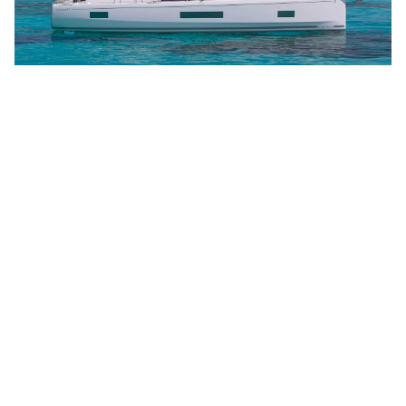
Oceanis 47 – 4 cab. – Sailing yacht
En vedette
Tropea, Porto di Tropea
2027 · 154ft / 47m · 10 Invités
6 couchettes · 4 cabines · 4 WC
À partir de €514/day
SAILBOAT