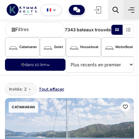
Filtres
7343 bateaux trouvés
Catamaran
Gulet
Houseboat
MotorBoat
−
+
2
Rechercher
dans 10 km
×
Invités: 2
Tout effacer
CATAMARAN